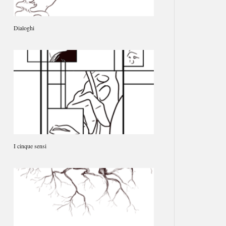
Dialoghi
I cinque sensi