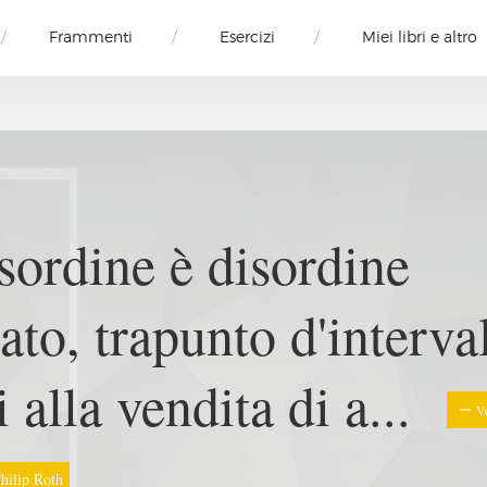
Frammenti
Esercizi
Miei libri e altro
cchi gialli hanno lasci
ssura per gettarvi le m
otte
Vedi altro
Neruda