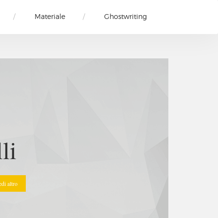
Materiale
Ghostwriting
ato una
onete