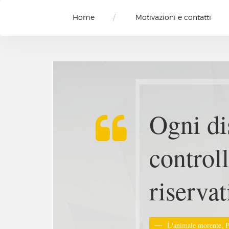
Home
Motivazioni e contatti
I suoi o
sola fe
della n
Ode al gatto, Pablo 