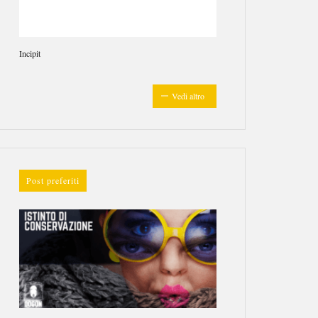
Incipit
Vedi altro
Post preferiti