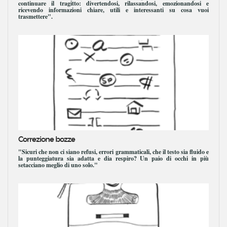
continuare il tragitto: divertendosi, rilassandosi, emozionandosi e
ricevendo informazioni chiare, utili e interessanti su cosa vuoi
trasmettere".
Correzione bozze
"Sicuri che non ci siano refusi, errori grammaticali, che il testo sia fluido e
la punteggiatura sia adatta e dia respiro? Un paio di occhi in più
setacciano meglio di uno solo."