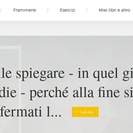
Frammenti
Esercizi
Miei libri e altro
sordine è disordine
ato, trapunto d'interval
i alla vendita di a...
Ve
hilip Roth