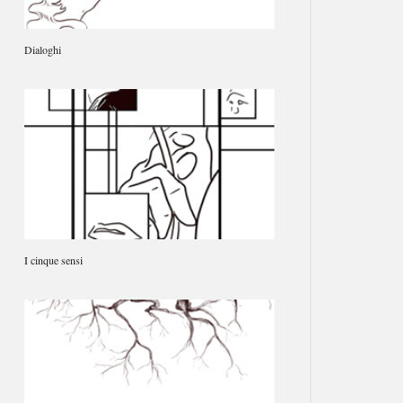
Dialoghi
I cinque sensi