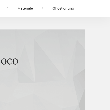
Materiale
Ghostwriting
li
di altro