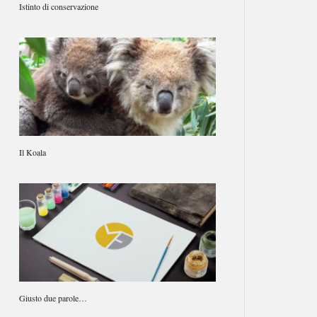
Istinto di conservazione
Il Koala
Giusto due parole…