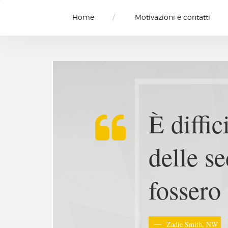
Home
Motivazioni e contatti
Ogni di
controll
riservat
L'animale morente, P