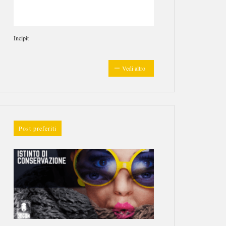
Incipit
Vedi altro
Post preferiti